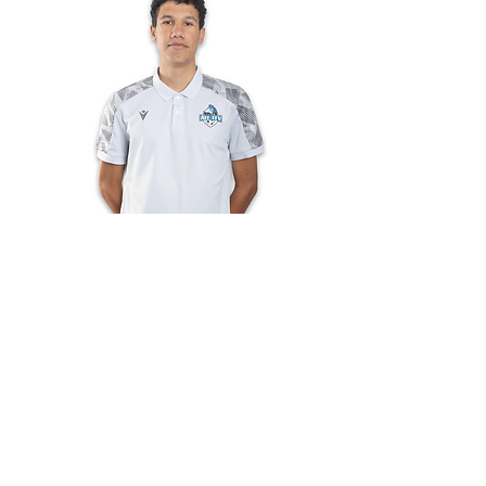
Yann
Essacaz
Florent Genoud
Yann Essacaz
FE-12 Agglo