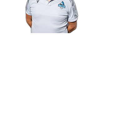
Ali Okur
Alessandro
Cosentino