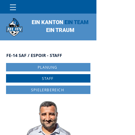
EIN KANTON
EIN TEAM
EIN TRAUM
FE-14 SAF / ESPOIR - STAFF
PLANUNG
STAFF
SPIELERBEREICH