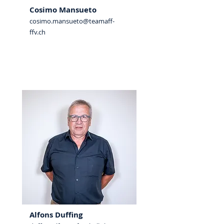
Cosimo Mansueto
cosimo.mansueto@teamaff-
ffv.ch
VizePräsident​
Alfons
Duffing