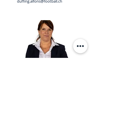
duffing.alfons@football.ch
Vertreter AFF
Fabienne Corpataux
fabienne.corpataux@teamaff-
ffv.ch
Mitglied​