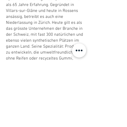
als 65 Jahre Erfahrung. Gegründet in
Villars-sur-Glâne und heute in Rossens
ansässig, betreibt es auch eine
Niederlassung in Zürich. Heute gilt es als
das grösste Unternehmen der Branche in
der Schweiz, mit fast 300 natürlichen und
ebenso vielen synthetischen Plätzen im
ganzen Land. Seine Spezialität: Produkte
zu entwickeln, die umweltfreundlich sind –
ohne Reifen oder recyceltes Gummi,
stattdessen mit 100 % natürlichen
Materialien.
Über die technische Innovation hinaus
etabliert sich dieses Spielfeld als
Treffpunkt. Tag und Nacht geöffnet,
verkörpert es die Idee eines Sports, der
allen offensteht – ohne Anmeldung oder
Mitgliedsbeitrag. Ein Raum, in dem der
Fussball wieder das ist, was er immer
war: ein einfaches Spiel, offen für alle.