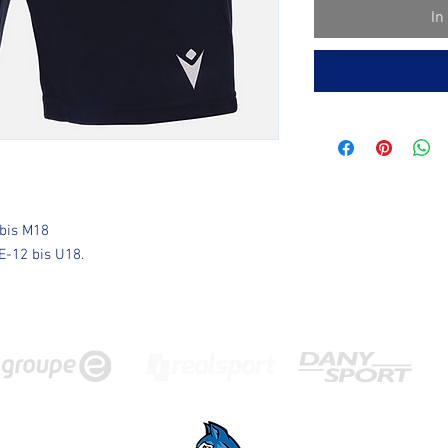
In
 bis M18
E-12 bis U18.