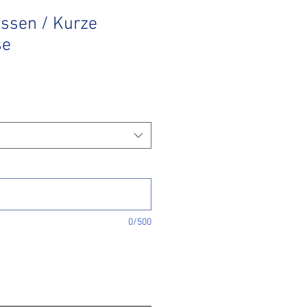
assen / Kurze
se
0/500