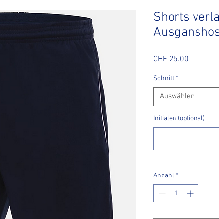
Shorts verl
Ausgansho
Preis
CHF 25.00
Schnitt
*
Auswählen
Initialen (optional)
Anzahl
*