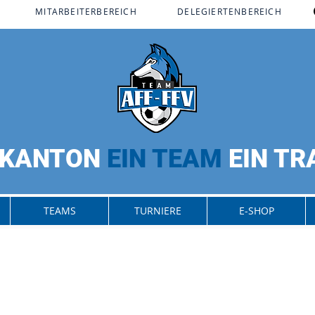
MITARBEITERBEREICH​
DELEGIERTENBEREICH
 KANTON
EIN TEAM
EIN T
TEAMS
TURNIERE
E-SHOP