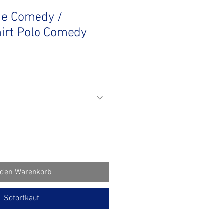
tie Comedy /
irt Polo Comedy
 den Warenkorb
Sofortkauf