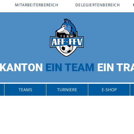
MITARBEITERBEREICH​
DELEGIERTENBEREICH
 KANTON
EIN TEAM
EIN T
TEAMS
TURNIERE
E-SHOP