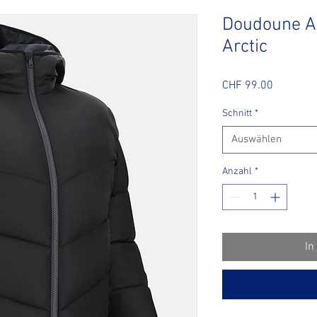
Doudoune Ar
Arctic
Preis
CHF 99.00
Schnitt
*
Auswählen
Anzahl
*
In