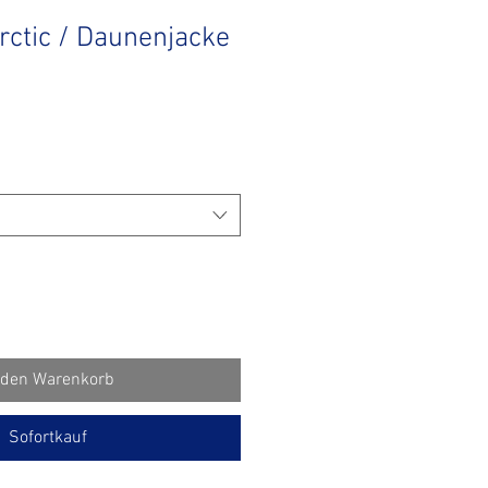
ctic / Daunenjacke
 den Warenkorb
Sofortkauf