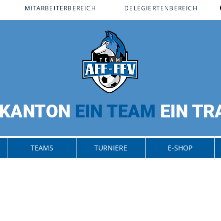
MITARBEITERBEREICH​
DELEGIERTENBEREICH
 KANTON
EIN TEAM
EIN T
TEAMS
TURNIERE
E-SHOP