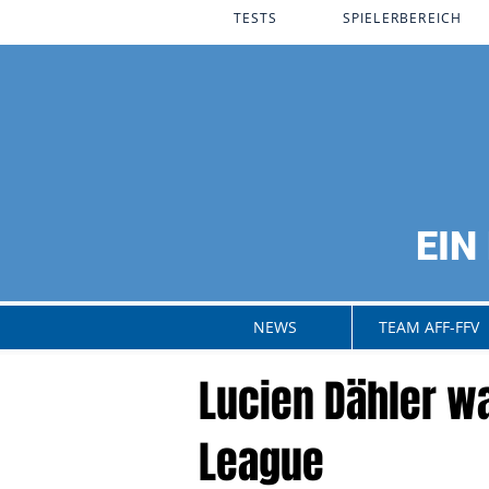
PROGRAMM
TESTS​
SPIELERBEREICH
EIN
anning
nt.
NEWS
TEAM AFF-FFV
Lucien Dähler wa
League