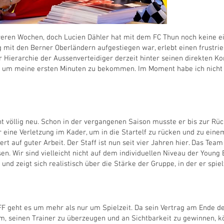
reren Wochen, doch Lucien Dähler hat mit dem FC Thun noch keine ei
 mit den Berner Oberländern aufgestiegen war, erlebt einen frustrie
r Hierarchie der Aussenverteidiger derzeit hinter seinen direkten Kon
s, um meine ersten Minuten zu bekommen. Im Moment habe ich nicht d
cht völlig neu. Schon in der vergangenen Saison musste er bis zur R
er eine Verletzung im Kader, um in die Startelf zu rücken und zu ein
rt auf guter Arbeit. Der Staff ist nun seit vier Jahren hier. Das Te
en. Wir sind vielleicht nicht auf dem individuellen Niveau der Young 
 und zeigt sich realistisch über die Stärke der Gruppe, in der er spiel
 geht es um mehr als nur um Spielzeit. Da sein Vertrag am Ende der 
hm, seinen Trainer zu überzeugen und an Sichtbarkeit zu gewinnen, k