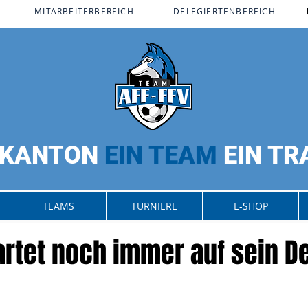
MITARBEITERBEREICH​
DELEGIERTENBEREICH
 KANTON
EIN TEAM
EIN T
TEAMS
TURNIERE
E-SHOP
rtet noch immer auf sein De