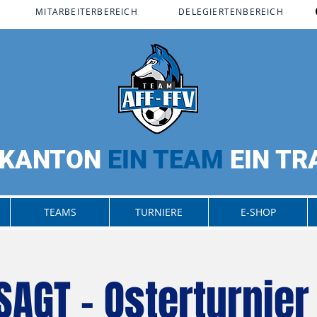
MITARBEITERBEREICH​
DELEGIERTENBEREICH
 KANTON
EIN TEAM
EIN T
TEAMS
TURNIERE
E-SHOP
SAGT - Osterturnier