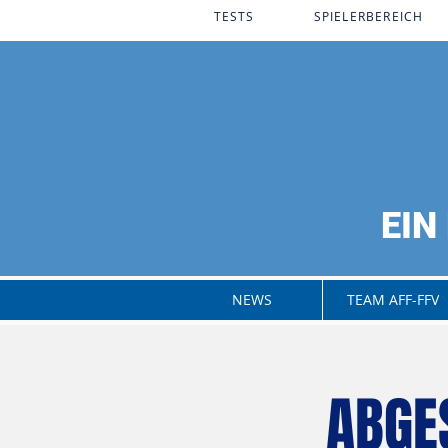
PROGRAMM
TESTS​
SPIELERBEREICH
EIN
anning
nt.
NEWS
TEAM AFF-FFV
ABGE