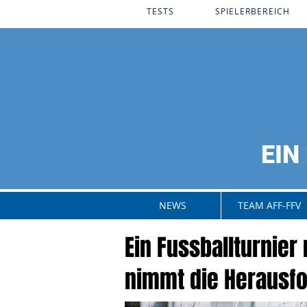
PROGRAMM
TESTS​
SPIELERBEREICH
EIN
anning
nt.
NEWS
TEAM AFF-FFV
Ein Fussballturnier
nimmt die Herausfo