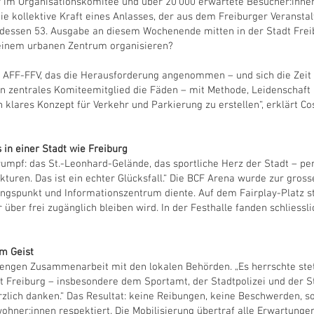
er im Organisationskomitee und über 20’000 erwartete Besucher:inne
e kollektive Kraft eines Anlasses, der aus dem Freiburger Veransta
 dessen 53. Ausgabe an diesem Wochenende mitten in der Stadt Freib
n einem urbanen Zentrum organisieren?
am AFF-FFV, das die Herausforderung angenommen – und sich die Zei
in zentrales Komiteemitglied die Fäden – mit Methode, Leidenschaft
n klares Konzept für Verkehr und Parkierung zu erstellen“, erklärt C
in einer Stadt wie Freiburg
umpf: das St.-Leonhard-Gelände, das sportliche Herz der Stadt – perf
ukturen. Das ist ein echter Glücksfall.“ Die BCF Arena wurde zur gros
ngspunkt und Informationszentrum diente. Auf dem Fairplay-Platz s
er frei zugänglich bleiben wird. In der Festhalle fanden schliessli
em Geist
r engen Zusammenarbeit mit den lokalen Behörden. „Es herrschte stet
dt Freiburg – insbesondere dem Sportamt, der Stadtpolizei und der 
rzlich danken.“ Das Resultat: keine Reibungen, keine Beschwerden, s
hner:innen respektiert. Die Mobilisierung übertraf alle Erwartungen