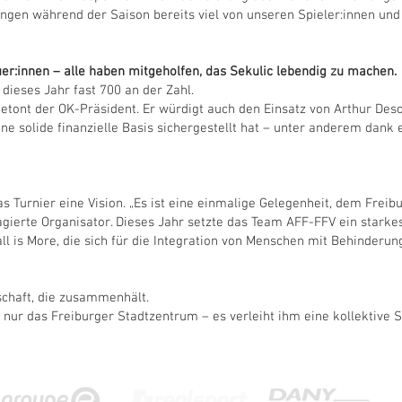
ngen während der Saison bereits viel von unseren Spieler:innen und
euer:innen – alle haben mitgeholfen, das Sekulic lebendig zu machen.
 dieses Jahr fast 700 an der Zahl.
, betont der OK-Präsident. Er würdigt auch den Einsatz von Arthur D
e solide finanzielle Basis sichergestellt hat – unter anderem dank
s Turnier eine Vision. „Es ist eine einmalige Gelegenheit, dem Freib
gierte Organisator. Dieses Jahr setzte das Team AFF-FFV ein starkes 
l is More, die sich für die Integration von Menschen mit Behinderun
schaft, die zusammenhält.
 nur das Freiburger Stadtzentrum – es verleiht ihm eine kollektive S