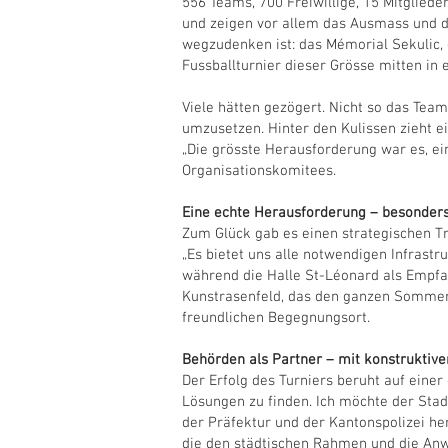
556 Teams, 700 Freiwillige, 15 Mitglied
und zeigen vor allem das Ausmass und di
wegzudenken ist: das Mémorial Sekulic,
Fussballturnier dieser Grösse mitten i
Viele hätten gezögert. Nicht so das Te
umzusetzen. Hinter den Kulissen zieht e
„Die grösste Herausforderung war es, ei
Organisationskomitees.
Eine echte Herausforderung – besonders 
Zum Glück gab es einen strategischen Tr
„Es bietet uns alle notwendigen Infrastr
während die Halle St-Léonard als Empfa
Kunstrasenfeld, das den ganzen Sommer üb
freundlichen Begegnungsort.
Behörden als Partner – mit konstruktiv
Der Erfolg des Turniers beruht auf eine
Lösungen zu finden. Ich möchte der Sta
der Präfektur und der Kantonspolizei he
die den städtischen Rahmen und die Anwo