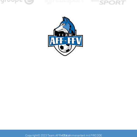
Adresse
Team AFF-FFV
Chemin de l'Abbé-Freeley 6
1700 Fribourg
Copyright© 2023 Team AFF-FFV |
in Zusammenarbeit mit FRICODE