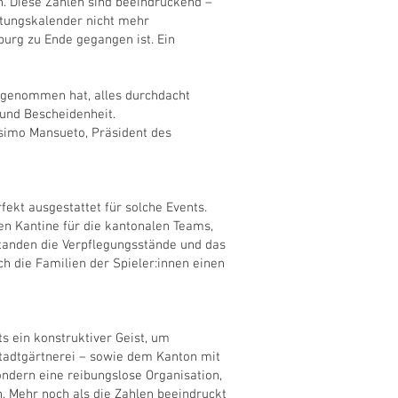
n. Diese Zahlen sind beeindruckend –
ltungskalender nicht mehr
urg zu Ende gegangen ist. Ein
t genommen hat, alles durchdacht
 und Bescheidenheit.
osimo Mansueto, Präsident des
ekt ausgestattet für solche Events.
sen Kantine für die kantonalen Teams,
tanden die Verpflegungsstände und das
ch die Familien der Spieler:innen einen
s ein konstruktiver Geist, um
Stadtgärtnerei – sowie dem Kanton mit
ondern eine reibungslose Organisation,
. Mehr noch als die Zahlen beeindruckt