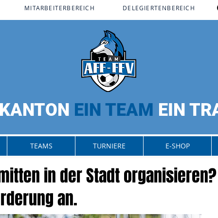
MITARBEITERBEREICH​
DELEGIERTENBEREICH
 KANTON
EIN TEAM
EIN T
TEAMS
TURNIERE
E-SHOP
 mitten in der Stadt organisieren
rderung an.