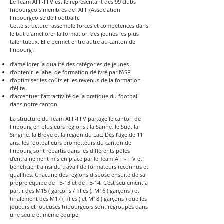
Le Team AFF-FFV est le représentant des 99 clubs
fribourgeois membres de l’AFF (Association
Fribourgeoise de Football).
Cette structure rassemble forces et compétences dans
le but d’améliorer la formation des jeunes les plus
talentueux. Elle permet entre autre au canton de
Fribourg :
d’améliorer la qualité des catégories de jeunes.
d’obtenir le label de formation délivré par l’ASF.
d’optimiser les coûts et les revenus de la formation
d’élite.
d’accentuer l’attractivité de la pratique du football
dans notre canton.
La structure du Team AFF-FFV partage le canton de
Fribourg en plusieurs régions : la Sarine, le Sud, la
Singine, la Broye et la région du Lac. Dès l’âge de 11
ans, les footballeurs prometteurs du canton de
Fribourg sont répartis dans les différents pôles
d’entrainement mis en place par le Team AFF-FFV et
bénéficient ainsi du travail de formateurs reconnus et
qualifiés. Chacune des régions dispose ensuite de sa
propre équipe de FE-13 et de FE-14. C’est seulement à
partir des M15 ( garçons / filles ), M16 ( garçons ) et
finalement des M17 ( filles ) et M18 ( garçons ) que les
joueurs et joueuses fribourgeois sont regroupés dans
une seule et même équipe.