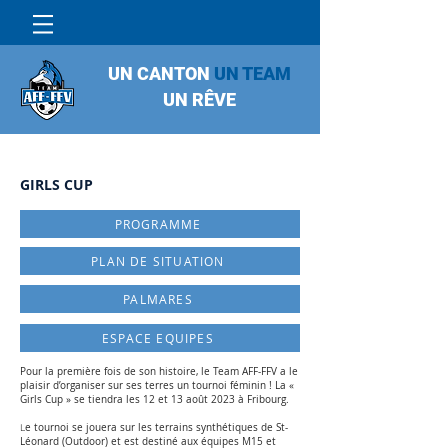
UN CANTON
UN TEAM
UN RÊVE
GIRLS CUP
PROGRAMME
PLAN DE SITUATION
PALMARES
ESPACE EQUIPES
Pour la première fois de son histoire, le Team AFF-FFV a le
plaisir d’organiser sur ses terres un tournoi féminin ! La «
Girls Cup » se tiendra les 12 et 13 août 2023 à Fribourg.
e tournoi se jouera sur les terrains synthétiques de St-
L
Léonard (Outdoor) et est destiné aux équipes M15 et