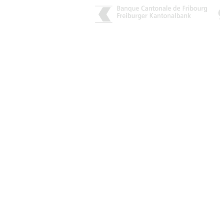
CONTACT :
Tél : + 41 78 845 21 22
E-mail :
info@teamaff-ffv.ch