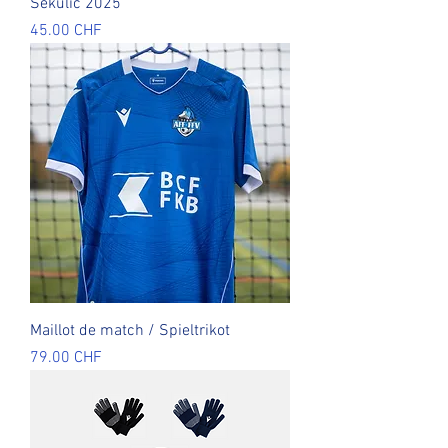
Sekulic 2025
Prix
45.00 CHF
Maillot de match / Spieltrikot
Prix
79.00 CHF