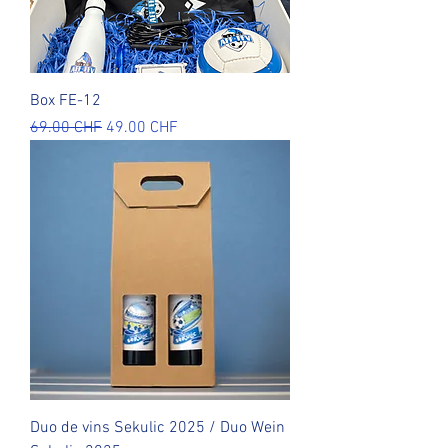
Box FE-12
Prix original
Prix promotionnel
69.00 CHF
49.00 CHF
Duo de vins Sekulic 2025 / Duo Wein