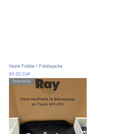
Veste Fiddle / Fiddlejacke
Prix
89.00 CHF
Promotion