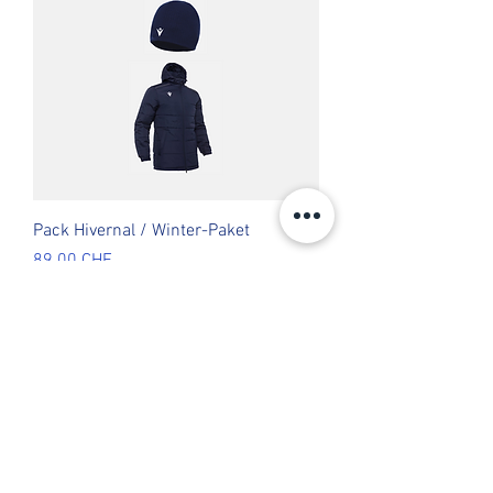
Pack Hivernal / Winter-Paket
Prix
89.00 CHF