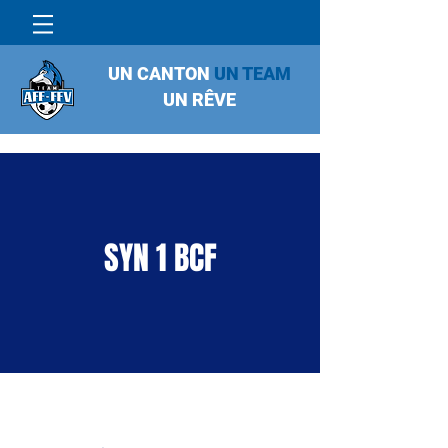
UN CANTON
UN TEAM
UN RÊVE
SYN 1 BCF