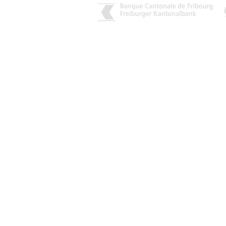
CONTACT :
Tél : + 41 78 845 21 22
E-mail :
info@teamaff-ffv.ch