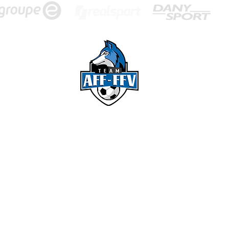
ENVOIS POSTAUX :
Team AFF-FFV
Chemin de l'Abbé-Freeley 6
1700 Fribourg