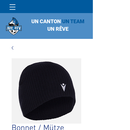
UN CANTON
UN TEAM
UN RÊVE
Bonnet / Mütze